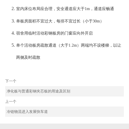
室内床位布局应合理，安全通道应大于
1m，通道应畅通
单板房面积不宜过大，每排不宜过长（小于
30m）
宿舍用临时活动彩钢板房的门窗应向外开启
单个活动板房疏散通道（大于1.2m）两端均不设楼梯，以让
两侧及时疏散
下一个
净化板与普通彩钢夹芯板的用途及区别
上一个
冷链物流进入发展快车道